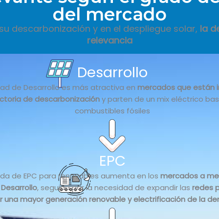
del mercado
su descarbonización y en el despliegue solar,
la 
relevancia
Desarrollo
dad de Desarrollo es más atractiva en
mercados que están i
ctoria de descarbonización
y parten de un mix eléctrico ba
combustibles fósiles
EPC
da de EPC para renovables aumenta en los
mercados a me
 Desarrollo
, seguida por la necesidad de expandir las
redes 
una mayor generación renovable y electrificación de la 