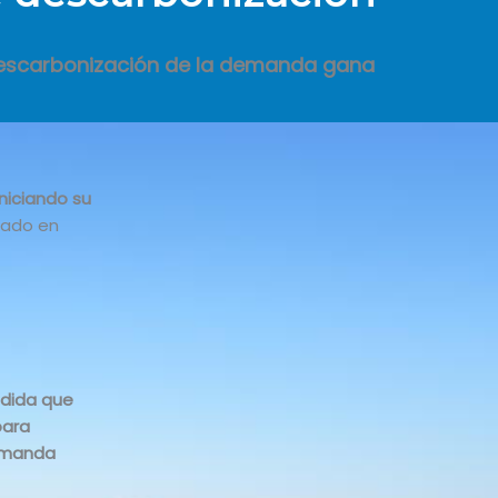
descarbonización de la demanda gana
niciando su
sado en
dida que
para
demanda