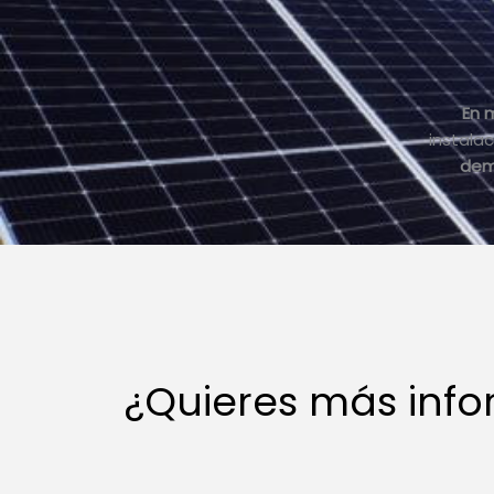
En 
instala
de
¿Quieres más inf