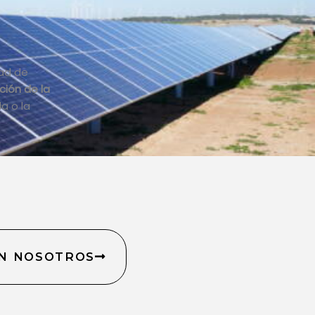
dad de
ación de la
a o la
N NOSOTROS