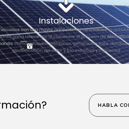
Instalaciones
mercados con una mayor adopción de renovables
, la activi
ciones gana relevancia al comenzar el proceso de
electrific
manda
, como vehículos eléctricos, generación solar distribuid
electrificación del calor y frío industrial y comercial
ormación?
HABLA CO