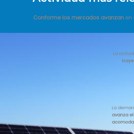
Conforme los mercados avanzan
en 
La activi
traye
La deman
avanza el
acomodar 